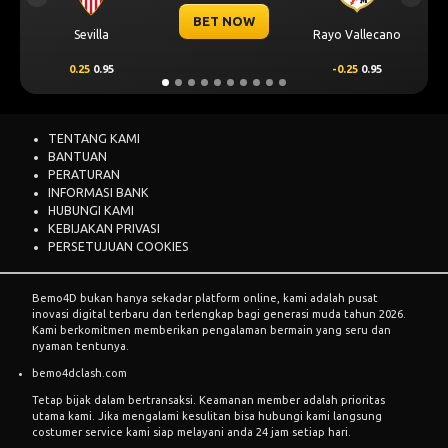
BET NOW
lla
Rayo Vallecano
Alaves
0.95
-0.25
0.95
0.00
0.62
TENTANG KAMI
BANTUAN
PERATURAN
INFORMASI BANK
HUBUNGI KAMI
KEBIJAKAN PRIVASI
PERSETUJUAN COOKIES
Bemo4D
bukan hanya sekadar platform online, kami adalah pusat
inovasi digital terbaru dan terlengkap bagi generasi muda tahun 2026.
Kami berkomitmen memberikan pengalaman bermain yang seru dan
nyaman tentunya.
bemo4dclash.com
Tetap bijak dalam bertransaksi. Keamanan member adalah prioritas
utama kami. Jika mengalami kesulitan bisa hubungi kami langsung
costumer service kami siap melayani anda 24 jam setiap hari.