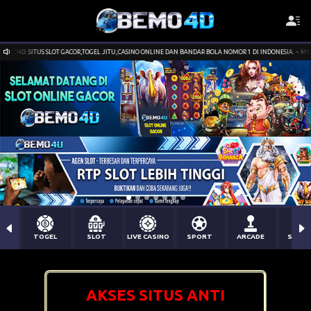
O4D. SITUS SLOT GACOR,TOGEL JITU,CASINO ONLINE DAN BANDAR BOLA NOMOR 1 DI INDONESIA. ~ MELA
TOGEL
SLOT
LIVE CASINO
SPORT
ARCADE
SABU
AKSES SITUS ANTI